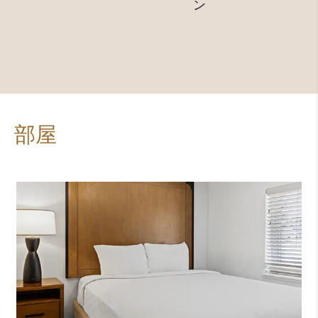
パーキ
ン
槽（屋
ング
外）
部屋