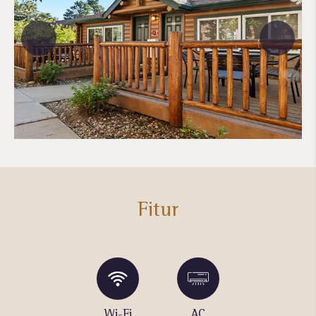
Fitur
Parkir
Wi-Fi
AC
Hot Tub