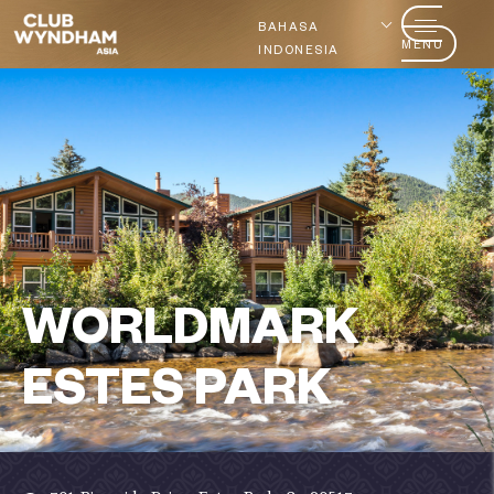
BAHASA
MENU
INDONESIA
WORLDMARK
ESTES PARK