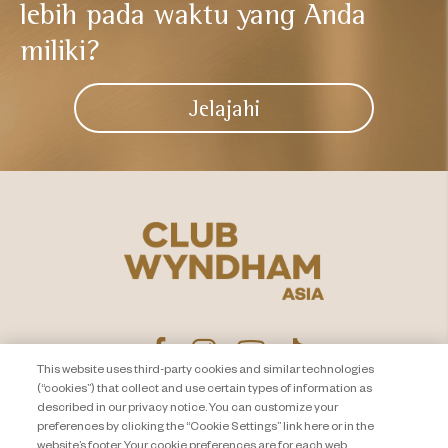
lebih
pada waktu yang Anda
miliki?​
Jelajahi
This website uses third-party cookies and similar technologies
(“cookies”) that collect and use certain types of information as
described in our privacy notice. You can customize your
PEMBERITAHUAN PRIVASI
Hubungi Kami
preferences by clicking the “Cookie Settings” link here or in the
website’s footer. Your cookie preferences are for each web
About Travel + Leisure Co
Peta Situs