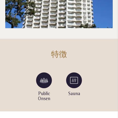
特徴
Sky
Public
Sauna
Swimming
lounge
Onsen
Pool