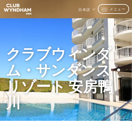
メニュー
日本語
クラブウィンダ
ム・サンダンス・
リゾート 安房鴨
川