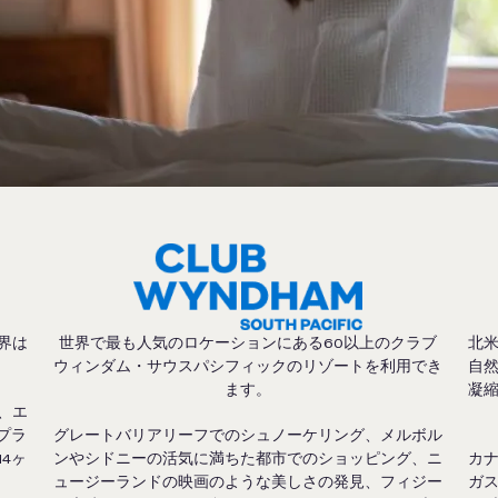
界は
世界で最も人気のロケーションにある60以上のクラブ
北
ウィンダム・サウスパシフィックのリゾートを利用でき
自
ます。
凝
、エ
プラ
グレートバリアリーフでのシュノーケリング、メルボル
4ヶ
ンやシドニーの活気に満ちた都市でのショッピング、ニ
カ
ュージーランドの映画のような美しさの発見、フィジー
ガ