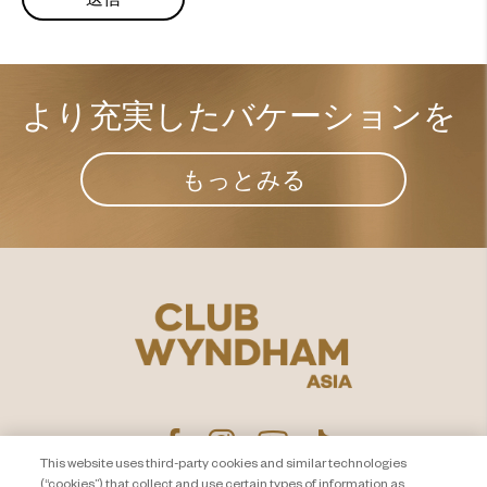
より充実した​
バケーションを
もっとみる
This website uses third-party cookies and similar technologies
(“cookies”) that collect and use certain types of information as