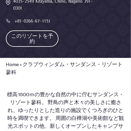
4035-2549 Kitayama, Chino, Nagano 391-
0301
+81-0266-67-1151
このリゾートを予
約
Home
»
クラブウィンダム・サンダンス・リゾート
蓼科
標高 1500ｍの豊かな自然の中に佇むサンダンス・
リゾート蓼科。 野鳥の声と木々の美しさに癒さ
れ、ゆったりとした造りの施設でくつろぎのひと
時を満喫できます。 周囲の白樺湖や美術館など観
光スポットの他、新しくオープンしたキャンプサ