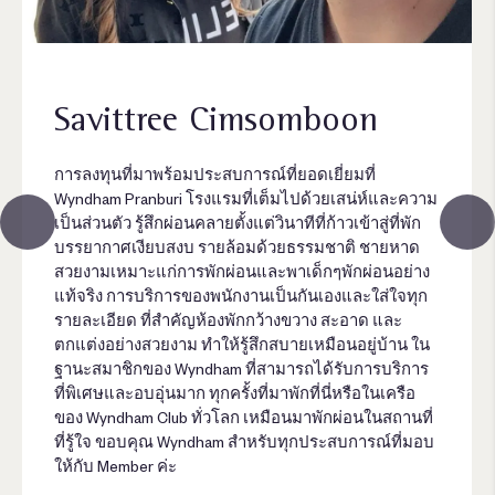
Theerapat Sawangrat
เราล่าสุดได้ไปทริปขับรถจากกรุงเทพฯ ไปภูเก็ตกับลูก
น้อยวัย 8 เดือน และมันเป็นประสบการณ์ที่ยอดเยี่ยม
ลูกน้อยของเรามีความสุขมากที่ได้เล่นในห้องตลอดทั้ง
วัน ซึ่งทำให้เราทั้งสองสามารถพักผ่อนและคลายเครียด
ได้อย่างเต็มที่ ห้องพักกว้างขวางและสะดวกสบาย ให้
บรรยากาศที่เหมาะสมสำหรับทั้งการเล่นและการพัก
ผ่อน เรายังได้เพลิดเพลินกับวิวที่สวยงามจากห้องพัก ซึ่ง
เพิ่มความผ่อนคลายให้กับการพักผ่อน
โดยรวมแล้ว ทริปนี้ประสบความสำเร็จ และบริการและ
สิ่งอำนวยความสะดวกที่ยอดเยี่ยมของโรงแรมมีส่วน
สำคัญในการทำให้ทริปนี้เป็นไปได้อย่างราบรื่น เราขอ
แนะนำโรงแรมนี้สำหรับครอบครัวที่เดินทางกับเด็กเล็ก