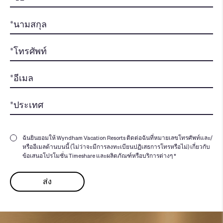
ฉันยินยอมให้ Wyndham Vacation Resorts ติดต่อฉันที่หมายเลขโทรศัพท์และ/
หรืออีเมลด้านบนนี้ (ไม่ว่าจะมีการลงทะเบียนปฏิเสธการโทรหรือไม่) เกี่ยวกับ
ข้อเสนอโปรโมชั่น Timeshare และผลิตภัณฑ์หรือบริการต่างๆ *