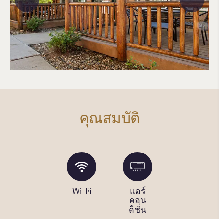
คุณสมบัติ
ที่จอด
Wi-Fi
แอร์
อ่างน้ำ
รถแบบ
คอน
ร้อน
เอง
ดิชั่น
กลาง
จัดการ
แจ้ง