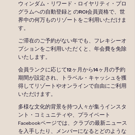
ウィンダム・リワード・ロイヤリティ・プロ
グラムへの
自動登録と
のRCI会員資格
で、
世
界中の何万ものリゾートをご利用
いただけま
す。
ご滞在のご予約がない年でも、
フレキシーオ
プションを
ご利用いただくと、年会費を免除
いたします。
会員ランクに応じて
12ヶ月から14ヶ月の予約
期間が
設定され、トラベル・キャッシュを獲
得してリゾートやオンラインで自由にご利用
いただけます
。
多様な文化的背景を持つ人々が集う
インスタ
ント・コミュニティや
、プライベート
Facebookページでは、クラブの最新ニュース
を入手したり、メンバーになるとどのような