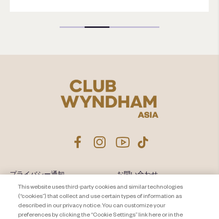
プライバシー通知
お問い合わせ
This website uses third-party cookies and similar technologies
About Travel + Leisure Co
サイトマップ
(“cookies”) that collect and use certain types of information as
利用規約
described in our privacy notice. You can customize your
Cookie Settings
preferences by clicking the “Cookie Settings” link here or in the