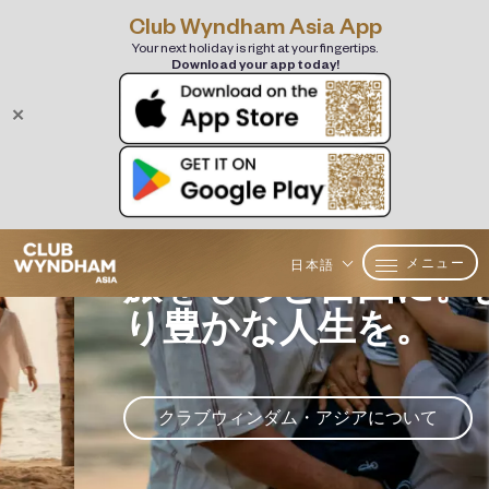
Club Wyndham Asia App
Your next holiday is right at your fingertips.
Download your app today!
✕
メニュー
日本語
旅をもっと自由に。よ
り豊かな人生を。
クラブウィンダム・アジアについて