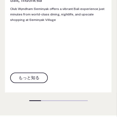
Bali, Indonesia
Club Wyndham Seminyak offers a vibrant Bali experience just
minutes from world-class dining, nightlife, and upscale
shopping at Seminyak Village
もっと知る