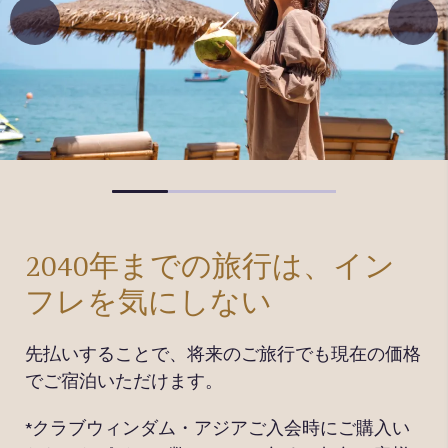
2040年までの旅行は、イン
フレを気にしない
ク
ラ
また
先払いすることで、将来のご旅行でも現在の価格
シュ
でご宿泊いただけます。
費の
*クラブウィンダム・アジアご入会時にご購入い
グ・