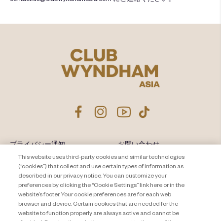
プライバシー通知
お問い合わせ
This website uses third-party cookies and similar technologies
About Travel + Leisure Co
サイトマップ
(“cookies”) that collect and use certain types of information as
利用規約
described in our privacy notice. You can customize your
Cookie Settings
preferences by clicking the “Cookie Settings” link here or in the
website’s footer. Your cookie preferences are for each web
browser and device. Certain cookies that are needed for the
website to function properly are always active and cannot be