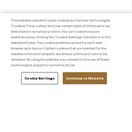
This website uses third-party cookies and similar technologies
(“cookies”) that collect and use certain types of information as
described in our privacy notice. You can customize your
preferences by clicking the “Cookie Settings” link here or in the
website’s footer. Your cookie preferences are for each web
browser and device. Certain cookies that are needed for the
website to function properly are always active and cannot be
disabled. By using the website, you consent to the use of these
technologies subject to our terms of use.
Cookie Settings
Continue to Website
プライバシー通知
お問い合わせ
About Travel + Leisure Co
サイトマップ
利用規約
Cookie Settings