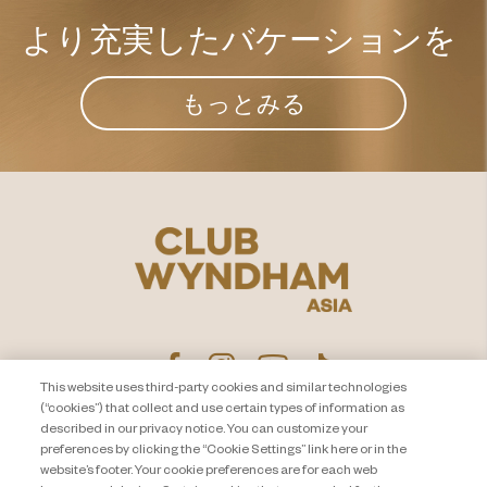
より充実した​
バケーションを
もっとみる
This website uses third-party cookies and similar technologies
(“cookies”) that collect and use certain types of information as
described in our privacy notice. You can customize your
プライバシー通知
お問い合わせ
preferences by clicking the “Cookie Settings” link here or in the
website’s footer. Your cookie preferences are for each web
About Travel + Leisure Co
サイトマップ