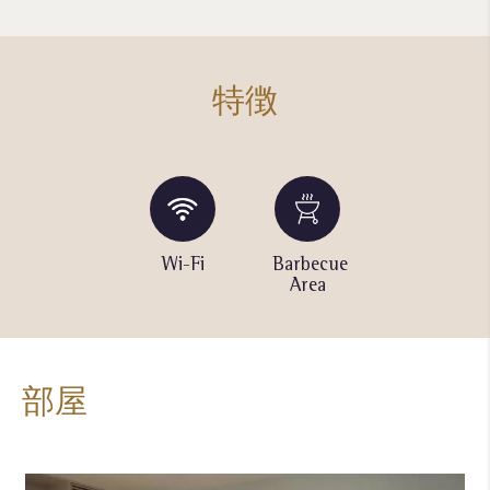
特徴
Dog
Wi-Fi
Barbecue
Laundry
Run
Area
Room
部屋