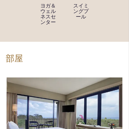
ツアー
ヨガ＆
スイミ
ジム付
デスク
ウェル
ングプ
きフィ
ネスセ
ール
ットネ
ンター
スセン
ター
部屋