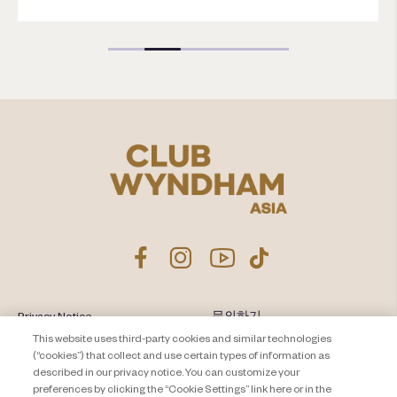
Privacy Notice
문의하기
This website uses third-party cookies and similar technologies
About Travel + Leisure Co.
사이트 맵
(“cookies”) that collect and use certain types of information as
이용 약관
described in our privacy notice. You can customize your
Cookie Settings
preferences by clicking the “Cookie Settings” link here or in the