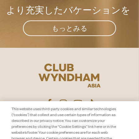
より充実した​
バケーションを
もっとみる
This website uses third-party cookies and similar technologies
(“cookies”) that collect and use certain types of information as
described in our privacy notice. You can customize your
プライバシー通知
お問い合わせ
preferences by clicking the “Cookie Settings” link here or in the
website’s footer. Your cookie preferences are for each web
About Travel + Leisure Co
サイトマップ
browser and device. Certain cookies that are needed for the