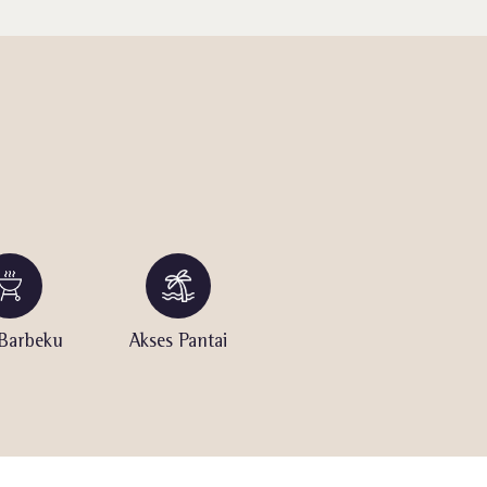
 Barbeku
Akses Pantai
ubang Api
K