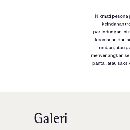
Nikmati pesona p
keindahan tr
perlindungan ini
keemasan dan air
rimbun, atau p
menyenangkan semu
pantai, atau saks
Galeri