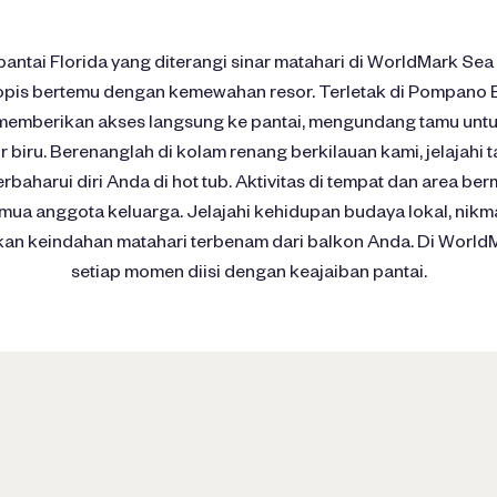
antai Florida yang diterangi sinar matahari di WorldMark Se
opis bertemu dengan kemewahan resor. Terletak di Pompano 
 memberikan akses langsung ke pantai, mengundang tamu untu
 biru. Berenanglah di kolam renang berkilauan kami, jelajahi 
erbaharui diri Anda di hot tub. Aktivitas di tempat dan area be
a anggota keluarga. Jelajahi kehidupan budaya lokal, nikmat
ikan keindahan matahari terbenam dari balkon Anda. Di Worl
setiap momen diisi dengan keajaiban pantai.