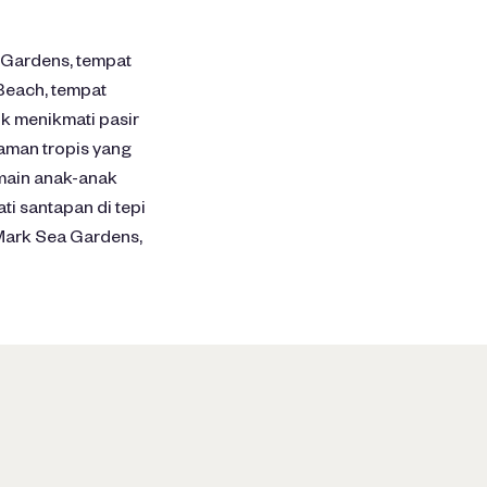
a Gardens, tempat
Beach, tempat
k menikmati pasir
taman tropis yang
rmain anak-anak
i santapan di tepi
dMark Sea Gardens,