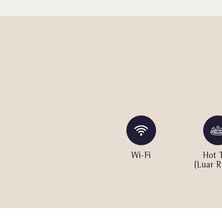
am
Lapangan Voli
Wi-Fi
Hot 
(Luar R