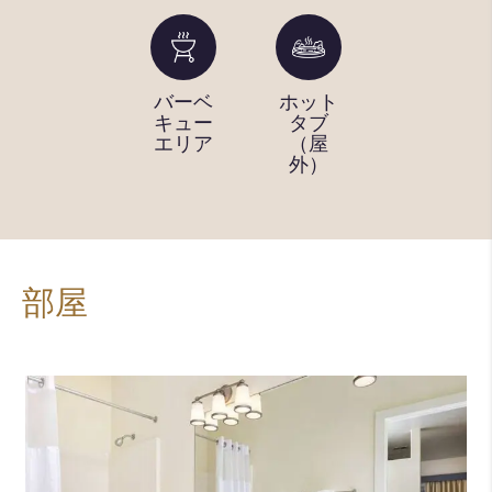
ランド
バーベ
ホット
スイミ
リー施
キュー
タブ
ングプ
設
エリア
（屋
ール
外）
（屋
外）
部屋