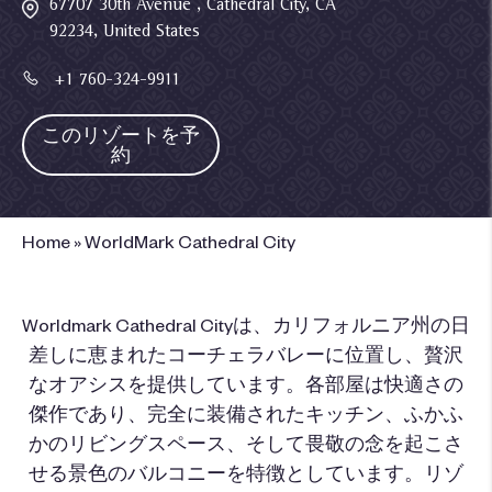
67707 30th Avenue , Cathedral City, CA
92234, United States
+1 760-324-9911
このリゾートを予
約
Home
»
WorldMark Cathedral City
Worldmark Cathedral Cityは、カリフォルニア州の日
差しに恵まれたコーチェラバレーに位置し、贅沢
なオアシスを提供しています。各部屋は快適さの
傑作であり、完全に装備されたキッチン、ふかふ
かのリビングスペース、そして畏敬の念を起こさ
せる景色のバルコニーを特徴としています。リゾ