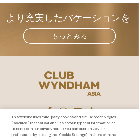
より充実した​
バケーションを
もっとみる
This website uses third-party cookies and similar technologies
(“cookies”) that collect and use certain types of information as
described in our privacy notice. You can customize your
プライバシー通知
お問い合わせ
preferences by clicking the “Cookie Settings” link here or in the