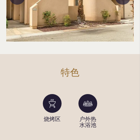
特色
洗衣设
烧烤区
户外热
户外游
施
水浴池
泳池