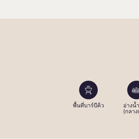
ทิง
สิ่งอำนวย
พื้นที่บาร์บีคิว
อ่างน้
ความสะดวก
(กลางแ
ในการซักผ้า