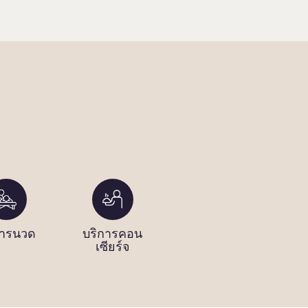
การนวด
บริการคอน
พื้นที่อาบแดด
คว
เซียร์จ