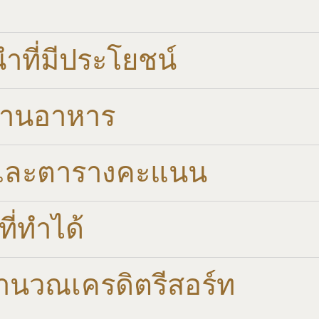
ที่มีประโยชน์
ทานอาหาร
และตารางคะแนน​
ี่ทำได้
คำนวณเครดิตรีสอร์ท​