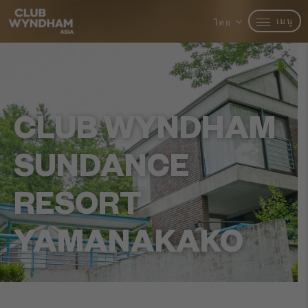
เมนู
ไทย
CLUB WYNDHAM
SUNDANCE
RESORT
YAMANAKAKO