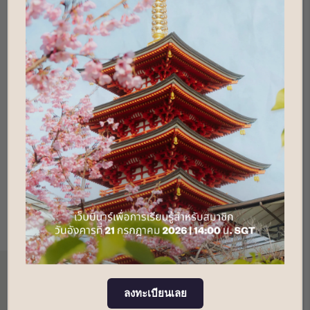
Club Wyndham Sundance Resort
Yamanakako Maisonette Twin Wood
View (VB)
จองรีสอร์ทนี้
ลงทะเบียนเลย
คำแนะนำที่มีประโยชน์