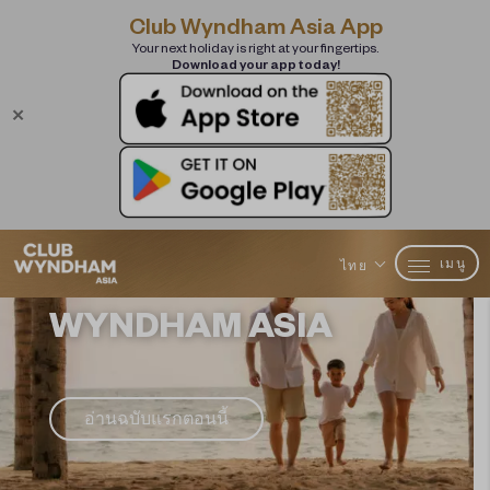
Club Wyndham Asia App
Your next holiday is right at your fingertips.
Download your app today!
✕
สำรวจนิตยสารดิจิทัล
ฉบับแรกของ CLUB
เมนู
ไทย
WYNDHAM ASIA
อ่านฉบับแรกตอนนี้