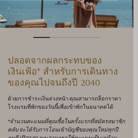
ปลอดจากผลกระทบของ
จั
เงินเฟ้อ
*
สำหรับการเดินทาง
แผนใ
ของคุณไปจนถึงปี
2040
รถชํ
ไลน์
ด้วยการชําระเงินล่วงหน้า คุณสามารถล็อกราคา
า
โรงแรมที่พักของวันนี้เพื่อเข้าพักในอนาคตได้
พัก
*
จํานวนคะแนนที่คุณซื้อในครั้งแรกที่สมัครสมาชิก
คลับ
จะได้รับการโอนเข้าบัญชีของคุณใหม่ทุกปี
จนถึงปี
2040
คุณสามารถใช้คะแนนเป็นเหมือน