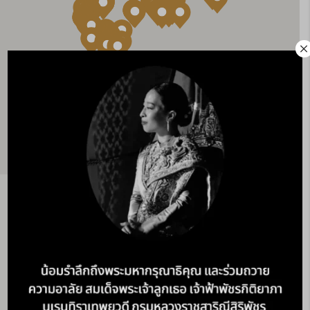
×
รีสอร์ทที่แนะนำ
ตั้งแต่ชายหาดยอดนิยมของภูเก็ตไปจนถึงศาลเจ้า
ในป่าของทาเตะชินะ การเป็นสมาชิก Club Wyndham
Asia จะทําให้คุณได้ไปเยือนบรรดาจุดหมายปลาย
ทางต่างๆ ที่น่าจดจํามากที่สุดของโลก ที่บางแห่งนั้น