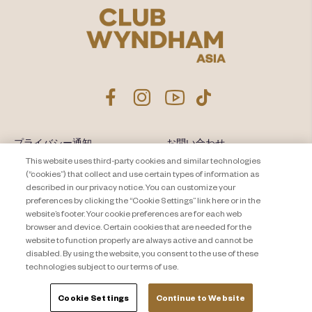
プライバシー通知
お問い合わせ
This website uses third-party cookies and similar technologies
About Travel + Leisure Co
サイトマップ
(“cookies”) that collect and use certain types of information as
利用規約
described in our privacy notice. You can customize your
Cookie Settings
preferences by clicking the “Cookie Settings” link here or in the
website’s footer. Your cookie preferences are for each web
browser and device. Certain cookies that are needed for the
website to function properly are always active and cannot be
disabled. By using the website, you consent to the use of these
technologies subject to our terms of use.
Cookie Settings
Continue to Website