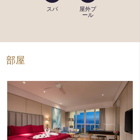
レンタ
スパ
屋外プ
フィッ
カー
ール
トネス
センタ
ー
部屋