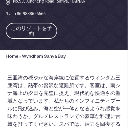
No.93, Xincheng Road, Sanya, HAINAN
+86 9888656666
このリゾートを予
約
Home
»
Wyndham Sanya Bay
三亜湾の穏やかな海岸線に位置するウィンダム三
亜湾は、熱帯の贅沢な避難所です。客室は、南シ
ナ海上の夕日を完璧に捉え、現代的な快適さの聖
域となっています。私たちのインフィニティプー
ルに飛び込み、海と空が一体となるような感覚を
味わうか、グルメレストランでの豪華な料理に舌
鼓を打ってください。スパでは、活力を回復する