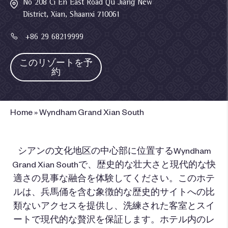
No 208 Ci En East Road Qu Jiang New
District, Xian, Shaanxi 710061
+86 29 68219999
このリゾートを予
約
Home
»
Wyndham Grand Xian South
シアンの文化地区の中心部に位置するWyndham
Grand Xian Southで、歴史的な壮大さと現代的な快
適さの見事な融合を体験してください。このホテ
ルは、兵馬俑を含む象徴的な歴史的サイトへの比
類ないアクセスを提供し、洗練された客室とスイ
ートで現代的な贅沢を保証します。ホテル内のレ