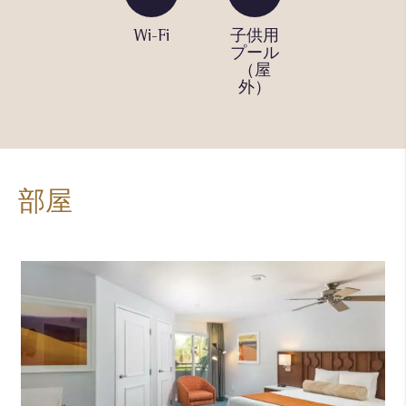
スイミ
Wi-Fi
子供用
フィッ
ングプ
プール
トネス
ール
（屋
センタ
（屋
外）
ー
外）
部屋