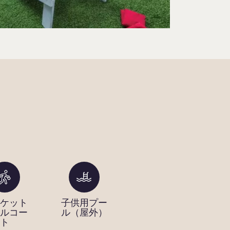
ケット
子供用プー
デイスパ
フ
ルコー
ル（屋外）
ス
ト