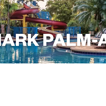
ARK PALM-A
+1(954) 972-3300