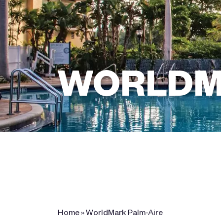
WORLDM
2601 Palm-Aire Drive , North
Pompano Beach, FL 33069
Home
»
WorldMark Palm-Aire