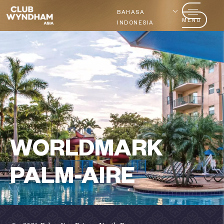
BAHASA
MENU
INDONESIA
WORLDMARK
PALM-AIRE