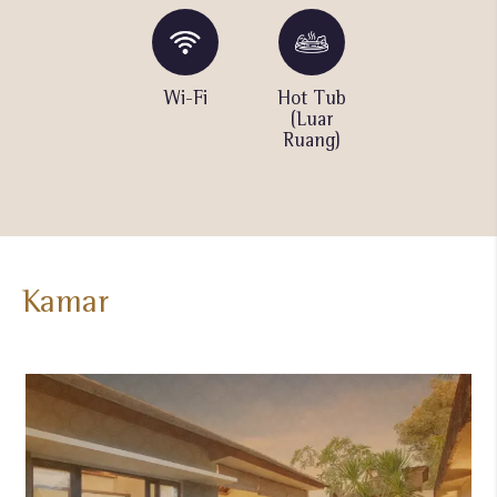
Layanan
Wi-Fi
Hot Tub
Kolam
Concierge
(Luar
Renang
Ruang)
(Luar
Ruang)
Kamar