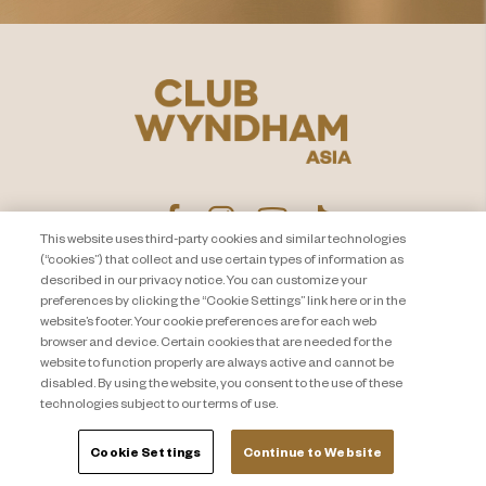
This website uses third-party cookies and similar technologies
(“cookies”) that collect and use certain types of information as
described in our privacy notice. You can customize your
プライバシー通知
お問い合わせ
preferences by clicking the “Cookie Settings” link here or in the
website’s footer. Your cookie preferences are for each web
About Travel + Leisure Co
サイトマップ
browser and device. Certain cookies that are needed for the
利用規約
Cookie Settings
website to function properly are always active and cannot be
disabled. By using the website, you consent to the use of these
technologies subject to our terms of use.
Cookie Settings
Continue to Website