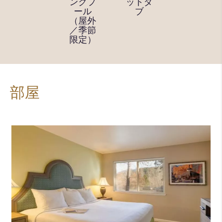
コート
ングプ
ットタ
遊び場
ール
ブ
（屋外
／季節
限定）
部屋