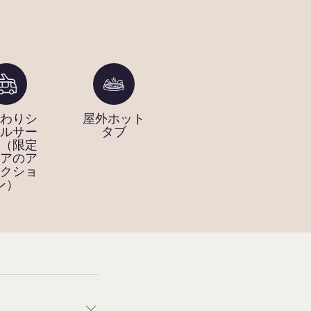
わりシ
屋外ホット
バーベキュ
ア
ルサー
タブ
ーエリア
テ
（限定
アのア
クショ
ン）