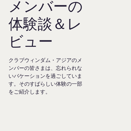
メンバーの
体験談＆レ
ビュー
クラブウィンダム・アジアのメ
Phamorn Kupsinchai
Win 
ンバーの皆さまは、忘れられな
いバケーションを過ごしていま
ウィンダム・グランド・プーケット カリム
クラブウ
す。そのすばらしい体験の一部
ベイのホテルスタッフはみんな親切です。
ッフは本
をご紹介します。
プールにも大満足です。ツインベッドルー
のは本当
ムに泊まりましたが、とてもよかったで
切な態度
す。
ルのおか
に楽しい
ル（クラブ
ト河口湖