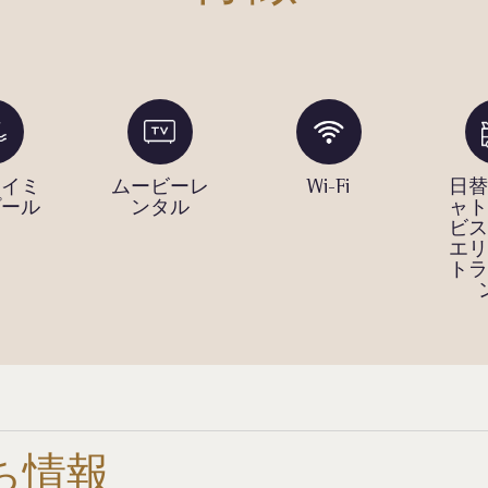
スイミ
ムービーレ
Wi-Fi
日替
プール
ンタル
ャト
ビス
エリ
トラ
ち情報