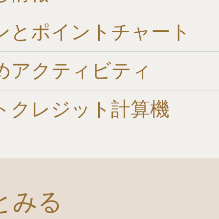
ンとポイントチャート​
めアクティビティ
トクレジット計算機​
とみる