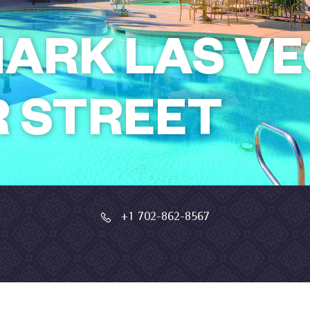
ARK LAS V
 STREET
+1 702-862-8567