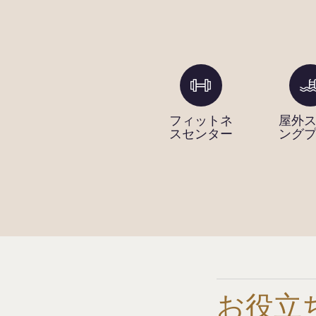
ィビ
インターネ
フィットネ
屋外
ンタ
ット共有の
スセンター
ング
コンピュー
ター
お役立