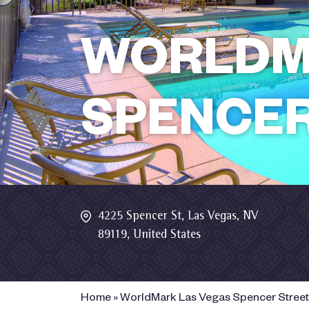
WORLDM
SPENCER
4225 Spencer St, Las Vegas, NV
89119, United States
Home
»
WorldMark Las Vegas Spencer Street