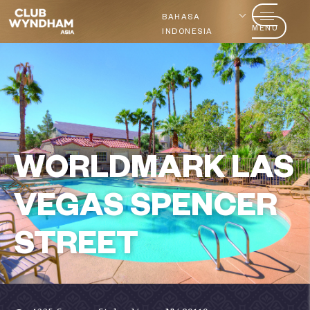
BAHASA
MENU
INDONESIA
WORLDMARK LAS
VEGAS SPENCER
STREET