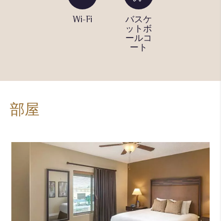
スイミ
Wi-Fi
バスケ
ピクル
ングプ
ットボ
ボール
ール
ールコ
コート
（屋
ート
外）
部屋