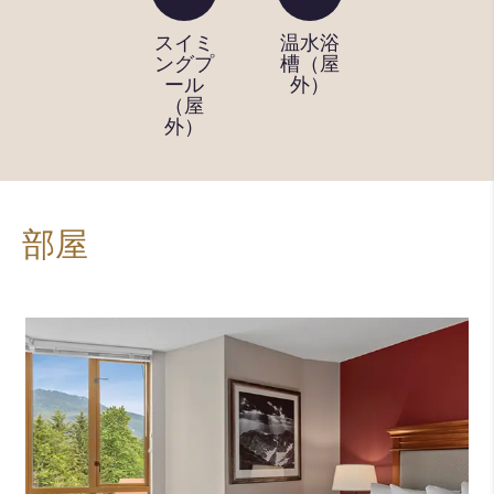
屋内サ
スイミ
温水浴
フィッ
ウナと
ングプ
槽（屋
トネス
更衣室
ール
外）
センタ
（屋
ー
外）
部屋