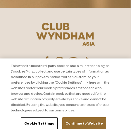
This website uses third-party cookies and similar technologies
(“cookies”) that collect and use certain types of information as
described in our privacy notice. You can customize your
プライバシー通知
お問い合わせ
preferences by clicking the “Cookie Settings” link here or in the
website’s footer. Your cookie preferences are for each web
About Travel + Leisure Co
サイトマップ
browser and device. Certain cookies that are needed for the
利用規約
Cookie Settings
website to function properly are always active and cannot be
disabled. By using the website, you consent to the use of these
technologies subject to our terms of use.
Cookie Settings
Continue to Website