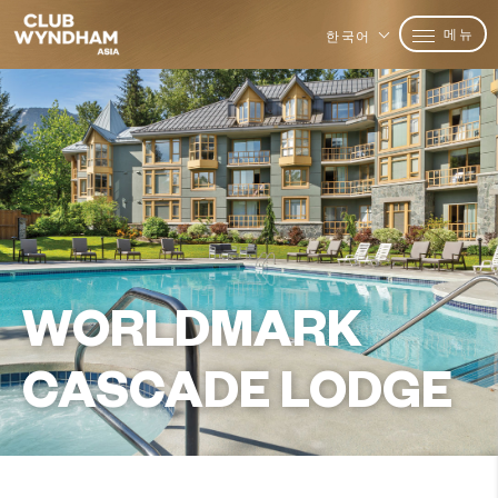
메뉴
한국어
WORLDMARK
CASCADE LODGE