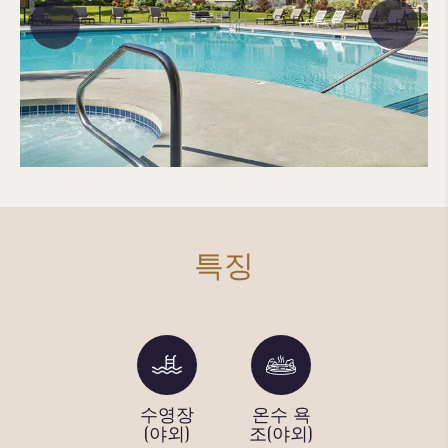
특징
실내 사
수영장
온수 욕
피트니
우나 및
(야외)
조(야외)
스 센터