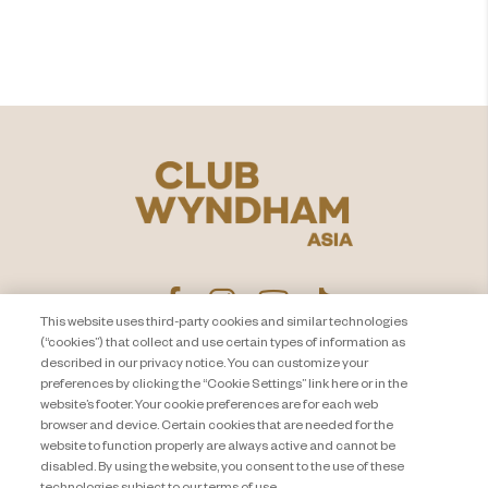
탐험
This website uses third-party cookies and similar technologies
(“cookies”) that collect and use certain types of information as
described in our privacy notice. You can customize your
Privacy Notice
문의하기
preferences by clicking the “Cookie Settings” link here or in the
website’s footer. Your cookie preferences are for each web
About Travel + Leisure Co.
사이트 맵
browser and device. Certain cookies that are needed for the
이용 약관
Cookie Settings
website to function properly are always active and cannot be
disabled. By using the website, you consent to the use of these
technologies subject to our terms of use.