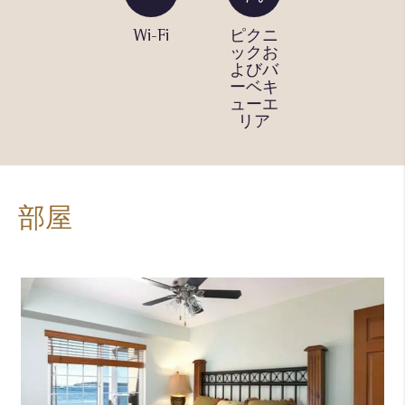
スイミ
Wi-Fi
ピクニ
フィッ
ングプ
ックお
トネス
ール
よびバ
センタ
（屋
ーベキ
ー
外）
ューエ
リア
部屋