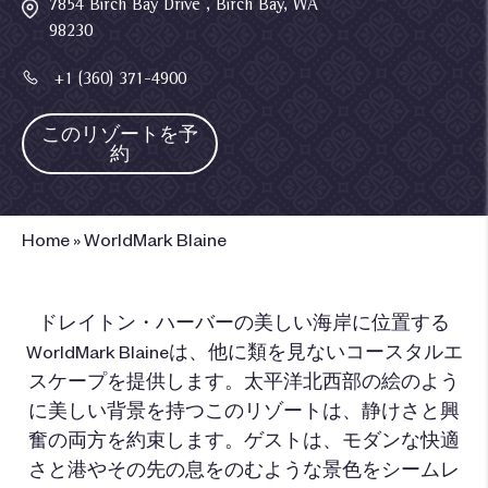
7854 Birch Bay Drive , Birch Bay, WA
98230
+1 (360) 371-4900
このリゾートを予
約
Home
»
WorldMark Blaine
ドレイトン・ハーバーの美しい海岸に位置する
WorldMark Blaineは、他に類を見ないコースタルエ
スケープを提供します。太平洋北西部の絵のよう
に美しい背景を持つこのリゾートは、静けさと興
奮の両方を約束します。ゲストは、モダンな快適
さと港やその先の息をのむような景色をシームレ