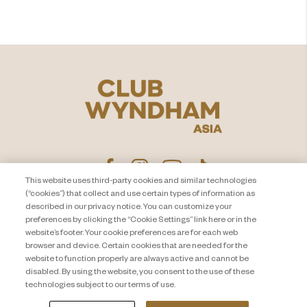
もっとみる
This website uses third-party cookies and similar technologies
(“cookies”) that collect and use certain types of information as
described in our privacy notice. You can customize your
プライバシー通知
お問い合わせ
preferences by clicking the “Cookie Settings” link here or in the
website’s footer. Your cookie preferences are for each web
About Travel + Leisure Co
サイトマップ
browser and device. Certain cookies that are needed for the
利用規約
Cookie Settings
website to function properly are always active and cannot be
disabled. By using the website, you consent to the use of these
technologies subject to our terms of use.