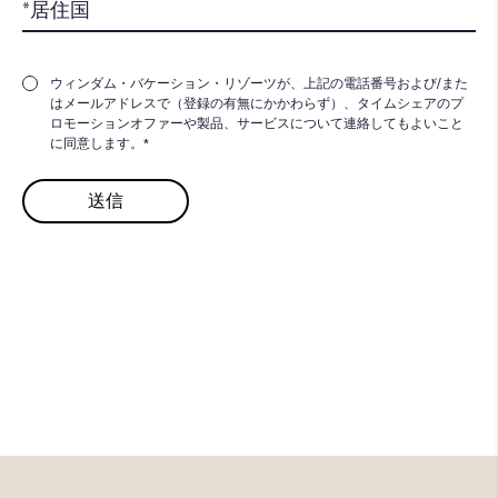
ウィンダム・バケーション・リゾーツが、上記の電話番号および/また
はメールアドレスで（登録の有無にかかわらず）、タイムシェアのプ
ロモーションオファーや製品、サービスについて連絡してもよいこと
に同意します。*
より充実した​
バケーションを
もっとみる