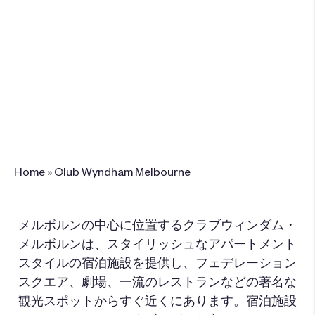
199 William Street, corner of William
Street and Little Bourke Street,
Melbourne VIC 3000 Australia
+61 03 8692 8900
このリゾートを予
約
Home
»
Club Wyndham Melbourne
メルボルンの中心に位置するクラブウィンダム・
メルボルン
は、スタイリッシュなアパートメント
スタイルの宿泊施設を提供し、フェデレーション
スクエア、劇場、
一流のレストランなどの著名な
観光スポットからすぐ近くにあります
。宿泊施設