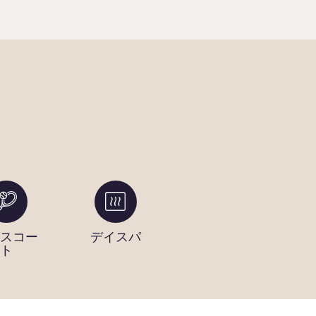
スコー
デイスパ
ボートアク
子
ト
セス