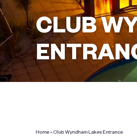
CLUB W
ENTRAN
The Esplanade Waterfront Resort, 1
The Esplanade, Lakes Entrance,
Victoria 3909 Australia
Home
»
Club Wyndham Lakes Entrance