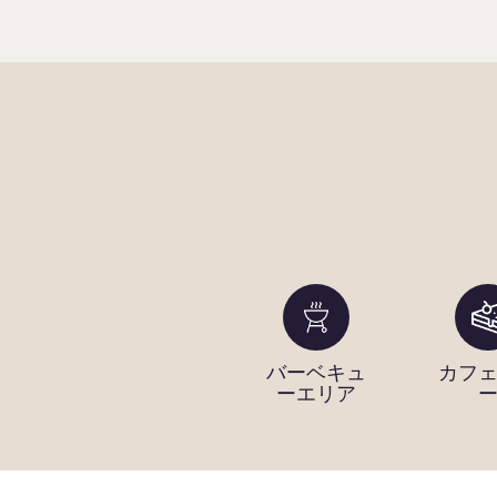
リア
Wi-Fi
バーベキュ
カフ
ーエリア