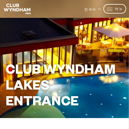
메뉴
한국어
CLUB WYNDHAM
LAKES
ENTRANCE