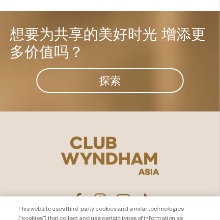
想要为共享的美好时光
增添更
多价值吗？
探索
This website uses third-party cookies and similar technologies
(“cookies”) that collect and use certain types of information as