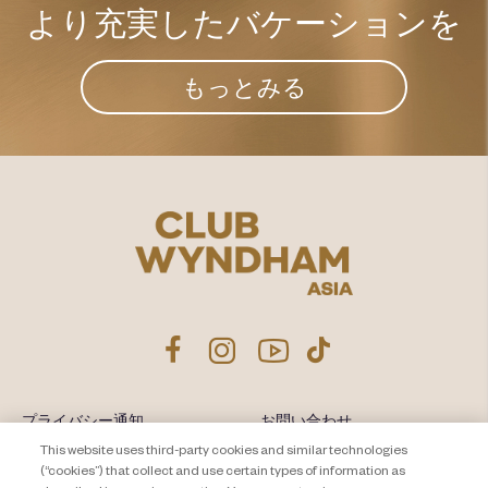
より充実した​
バケーションを
もっとみる
プライバシー通知
お問い合わせ
This website uses third-party cookies and similar technologies
About Travel + Leisure Co
サイトマップ
(“cookies”) that collect and use certain types of information as