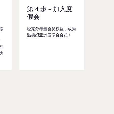
第 4 步 – 加入度
假会
假
经充分考量会员权益，成为
温德姆亚洲度假会会员！
了
行
为