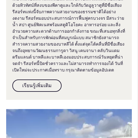
ด้วยทิวทัศน์ที่สงบของพีคาตูและใกล้กับวัดอูลูวาตูที่มีชื่อเสียง
รีสอร์ทแห่งนี้จับภาพความสวยงามของธรรมชาติได้อย่าง
งดงาม รีสอร์ทมอบประสบการณ์การฟื้นฟูครบวงจร มีสระว่าย
น้ำ สปา ศูนย์ฟิตเนสพร้อมสตูดิโอโยคะ อาหารอร่อย และสิ่ง
อำนวยความสะดวกด้านการออกกำลังกาย ขณะที่เสนอทุกสิ่งที่
จำเป็นสำหรับการพักผ่อนที่สมบูรณ์แบบ สมาชิกยังสามารถ
สำรวจความสวยงามของบาหลีได้ ตั้งแต่จุดโต้คลื่นที่มีชื่อเสียง
จนถึงอุทยานวัฒนธรรมการูดา วิสนู เคนจานา คลับวินแดม
ดรีมแลนด์ บาหลีและบาหลีเองมอบประสบการณ์วันหยุดที่น่า
จดจำ รีสอร์ทนี้ปิดชั่วคราวและไม่สามารถทำการจองได้ วันที่
เปิดใหม่จะประกาศเมื่อทราบ กรุณาติดตามข้อมูลอัปเดต
เรียนรู้เพิ่มเติม