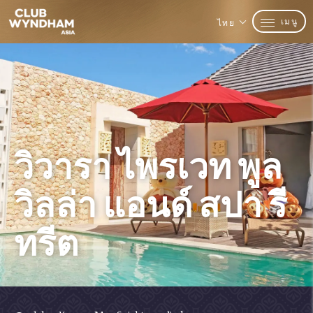
เมนู
ไทย
วิวารา ไพรเวท พูล
วิลล่า แอนด์ สปา รี
ทรีต