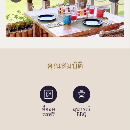
คุณสมบัติ
พื้นที่
ที่จอด
อุปกรณ์
สระว่าย
ปิกนิก
รถฟรี
BBQ
น้ำกลาง
แจ้ง 2
สระ