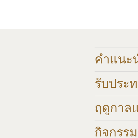
คำแนะนำ
รับประ
ฤดูกาล
กิจกรรมท