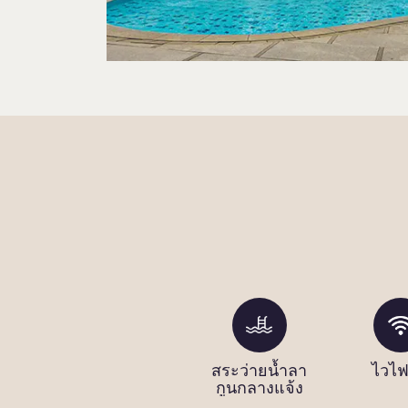
็ม
คลับสุขภาพ
สระว่ายน้ำลา
ไวไฟ
กูนกลางแจ้ง