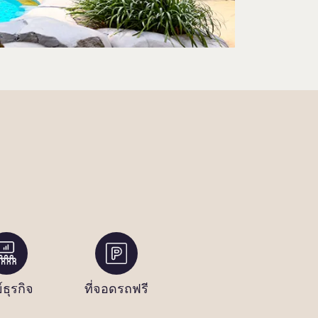
์ธุรกิจ
ที่จอดรถฟรี
คลับเด็ก
คล