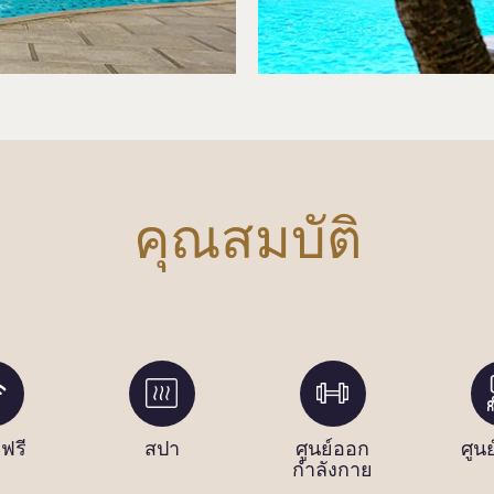
คุณสมบัติ
ฟรี
สปา
ศูนย์ออก
ศูนย
กำลังกาย