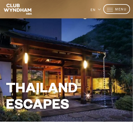
MENU
EN
THAILAND
ESCAPES