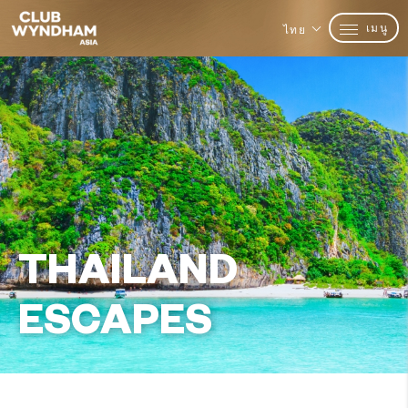
เมนู
ไทย
THAILAND
ESCAPES