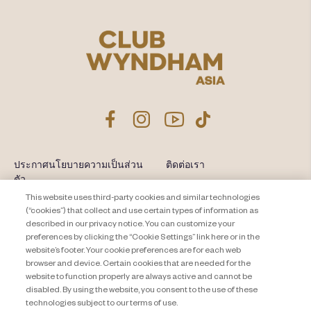
ประกาศนโยบายความเป็นส่วน
ติดต่อเรา
ตัว
แผนผังเว็บไซต์
This website uses third-party cookies and similar technologies
About Travel + Leisure Co
ข้อกำหนดและเงื่อนไข
(“cookies”) that collect and use certain types of information as
described in our privacy notice. You can customize your
Cookie Settings
preferences by clicking the “Cookie Settings” link here or in the
website’s footer. Your cookie preferences are for each web
browser and device. Certain cookies that are needed for the
website to function properly are always active and cannot be
disabled. By using the website, you consent to the use of these
technologies subject to our terms of use.