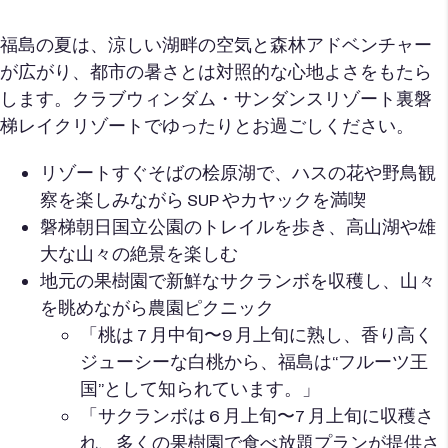
福島の夏は、涼しい湖畔の空気と森林アドベンチャー
が広がり、都市の暑さとは対照的な心地よさをもたら
します。クラブウィンダム・サンダンスリゾート裏磐
梯レイクリゾートでゆったりとお過ごしください。
リゾートすぐそばの桧原湖で、ハスの花や野鳥観
察を楽しみながら SUP やカヤックを満喫
磐梯朝日国立公園のトレイルを歩き、高山湖や雄
大な山々の絶景を楽しむ
地元の果樹園で新鮮なサクランボを収穫し、山々
を眺めながら農園ピクニック
「桃は 7 月中旬〜9 月上旬に熟し、香り高く
ジューシーな白桃から、福島は“フルーツ王
国”として知られています。」
「サクランボは 6 月上旬〜7 月上旬に収穫さ
れ、多くの果樹園で食べ放題プランが提供さ