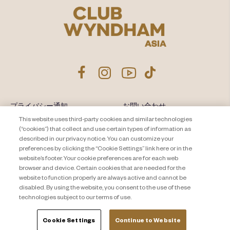
プライバシー通知
お問い合わせ
This website uses third-party cookies and similar technologies
About Travel + Leisure Co
サイトマップ
(“cookies”) that collect and use certain types of information as
利用規約
described in our privacy notice. You can customize your
Cookie Settings
preferences by clicking the “Cookie Settings” link here or in the
website’s footer. Your cookie preferences are for each web
browser and device. Certain cookies that are needed for the
website to function properly are always active and cannot be
disabled. By using the website, you consent to the use of these
technologies subject to our terms of use.
Cookie Settings
Continue to Website