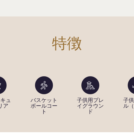
特徴
ベキュ
バスケット
子供用プレ
子供
リア
ボールコー
イグラウン
ル（
ト
ド