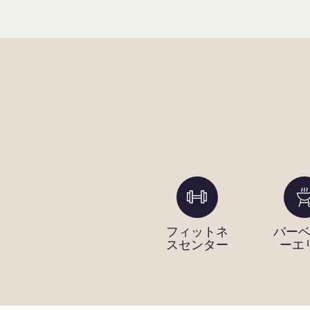
ング
Wi-Fi
フィットネ
バー
（加
スセンター
ーエ
外）