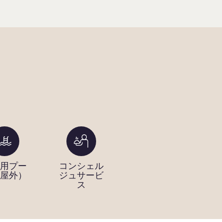
用プー
コンシェル
ホットタブ
マ
屋外）
ジュサービ
（屋外）
ス