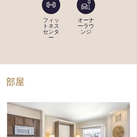
スイミ
フィッ
オーナ
コンシ
ングプ
トネス
ーラウ
ェルジ
ール
センタ
ンジ
ュサー
（屋
ー
ビス
外）
部屋