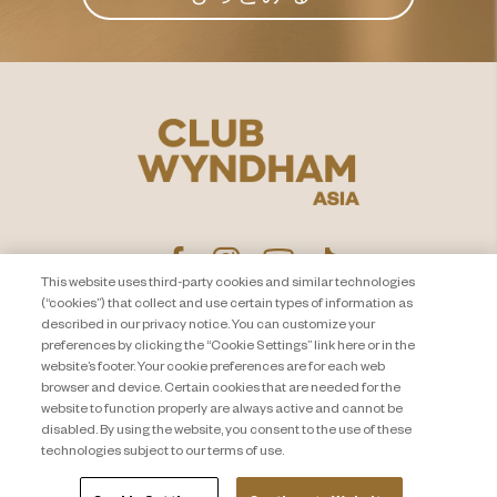
This website uses third-party cookies and similar technologies
(“cookies”) that collect and use certain types of information as
described in our privacy notice. You can customize your
プライバシー通知
お問い合わせ
preferences by clicking the “Cookie Settings” link here or in the
website’s footer. Your cookie preferences are for each web
About Travel + Leisure Co
サイトマップ
browser and device. Certain cookies that are needed for the
利用規約
Cookie Settings
website to function properly are always active and cannot be
disabled. By using the website, you consent to the use of these
technologies subject to our terms of use.