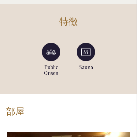
特徴
Table
Public
Sauna
Kids'
Tennis
Onsen
Room
Room
部屋